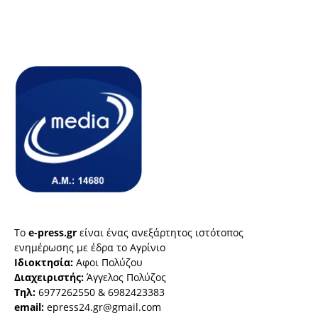
Το
e-press.gr
είναι ένας ανεξάρτητος ιστότοπος
ενημέρωσης με έδρα το Αγρίνιο
Ιδιοκτησία:
Αφοι Πολύζου
Διαχειριστής:
Άγγελος Πολύζος
Τηλ:
6977262550 & 6982423383
email:
epress24.gr@gmail.com