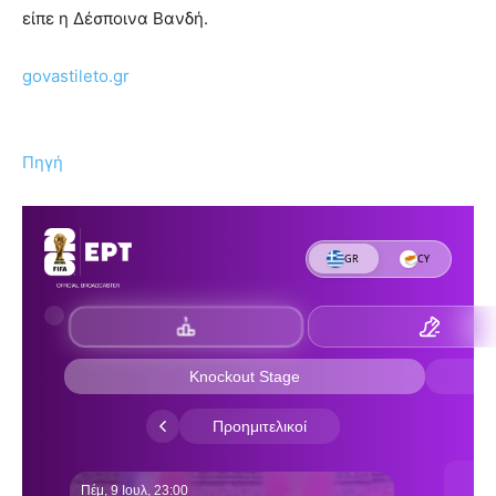
είπε η Δέσποινα Βανδή.
govastileto.gr
Πηγή