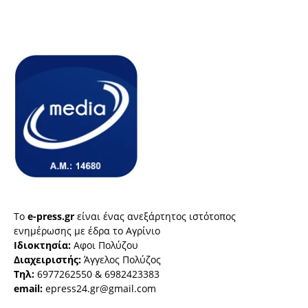
Το
e-press.gr
είναι ένας ανεξάρτητος ιστότοπος
ενημέρωσης με έδρα το Αγρίνιο
Ιδιοκτησία:
Αφοι Πολύζου
Διαχειριστής:
Άγγελος Πολύζος
Τηλ:
6977262550 & 6982423383
email:
epress24.gr@gmail.com