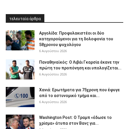
τελευταία άρθρα
Αργολίδα: Προφυλακιστέοι οι δύο
κατηγορούμενοι για τη δολοφονία του
58χρονου ψυχολόγου
6 Αυγούστου 2026
Παναθηναϊκός: Ο Λιβάι Γκαρσία έκανε την
πρώτη του προπόνηση και υπολογίζεται...
6 Αυγούστου 2026
Χανιά: Ερωτήματα για 75χρονη που έφυγε
από το αστυνομικό τμήμα και...
6 Αυγούστου 2026
Washington Post: Ο Τραμπ «έδωσε το
χρίσμα» άτυπα στον Βανς για...