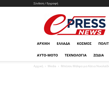
Σύνδεση / Εγγραφή
e-
press.gr
ΑΡΧΙΚΉ
ΕΛΛΆΔΑ
ΚΌΣΜΟΣ
ΠΟΛΙΤ
ΑΥΤΟ-ΜΟΤΟ
ΤΕΧΝΟΛΟΓΙΑ
ΖΩΔΙΑ
Αρχική
Media
Μπέσσυ Μάλφα για Κάτια Νικολαΐδο