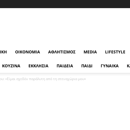
ΙΚΉ
ΟΙΚΟΝΟΜΊΑ
ΑΘΛΗΤΙΣΜΌΣ
MEDIA
LIFESTYLE
ΚΟΥΖΙΝΑ
ΕΚΚΛΗΣΙΑ
ΠΑΙΔΕΙΑ
ΠΑΙΔΙ
ΓΥΝΑΙΚΑ
Κ
υ: «Είμαι σχεδόν παράλυτη από τη στεναχώρια μου»