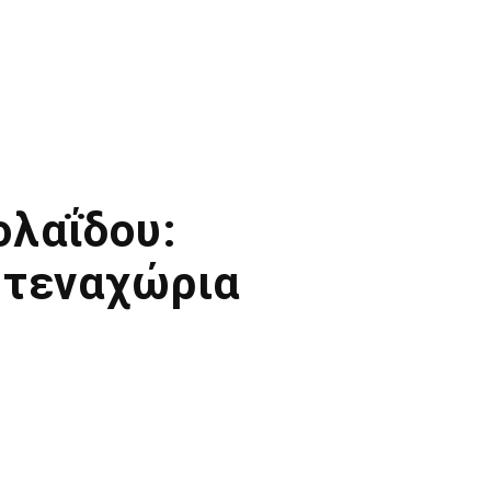
ολαΐδου:
στεναχώρια