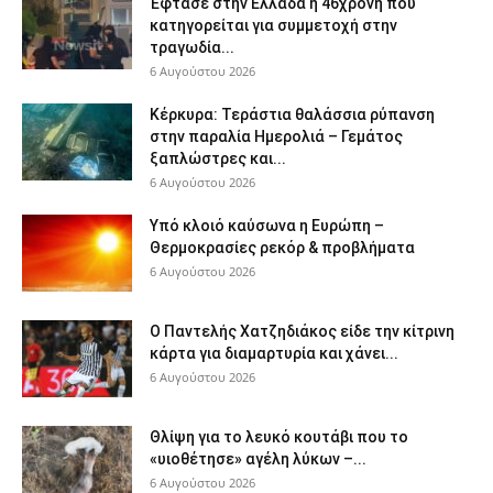
Έφτασε στην Ελλάδα η 46χρονη που
κατηγορείται για συμμετοχή στην
τραγωδία...
6 Αυγούστου 2026
Κέρκυρα: Τεράστια θαλάσσια ρύπανση
στην παραλία Ημερολιά – Γεμάτος
ξαπλώστρες και...
6 Αυγούστου 2026
Υπό κλοιό καύσωνα η Ευρώπη –
Θερμοκρασίες ρεκόρ & προβλήματα
6 Αυγούστου 2026
Ο Παντελής Χατζηδιάκος είδε την κίτρινη
κάρτα για διαμαρτυρία και χάνει...
6 Αυγούστου 2026
Θλίψη για το λευκό κουτάβι που το
«υιοθέτησε» αγέλη λύκων –...
6 Αυγούστου 2026