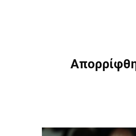
Απορρίφθη