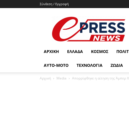
Σύνδεση / Εγγραφή
e-
press.gr
ΑΡΧΙΚΉ
ΕΛΛΆΔΑ
ΚΌΣΜΟΣ
ΠΟΛΙΤ
ΑΥΤΟ-ΜΟΤΟ
ΤΕΧΝΟΛΟΓΙΑ
ΖΩΔΙΑ
Αρχική
Media
Απορρίφθηκε η αίτηση της Άμπερ Χε