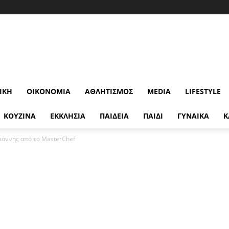
ΙΚΉ
ΟΙΚΟΝΟΜΊΑ
ΑΘΛΗΤΙΣΜΌΣ
MEDIA
LIFESTYLE
ΚΟΥΖΙΝΑ
ΕΚΚΛΗΣΙΑ
ΠΑΙΔΕΙΑ
ΠΑΙΔΙ
ΓΥΝΑΙΚΑ
Κ
ιάννης από το MasterChef