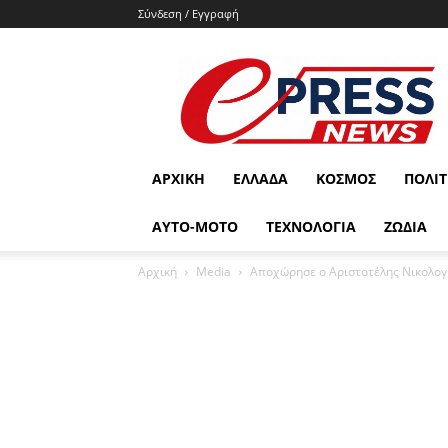
Σύνδεση / Εγγραφή
e-
press.gr
ΑΡΧΙΚΉ
ΕΛΛΆΔΑ
ΚΌΣΜΟΣ
ΠΟΛΙΤ
ΑΥΤΟ-ΜΟΤΟ
ΤΕΧΝΟΛΟΓΙΑ
ΖΩΔΙΑ
Αρχική
Media
Αποχώρησε ο Αριστοτέλης Νικολογ