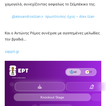
χαμογελά, συνεχίζοντας ασφαλώς το ζεϊμπέκικο της.
@alexandrostzan
♬ πρωτότυπος ήχος – Alex.tzan
Και ο Αντώνης Ρέμος συνέχισε με αγαπημένες μελωδίες
την βραδιά…
zappit.gr